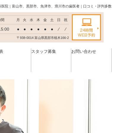
科医院｜富山市、黒部市、魚津市、滑川市の歯医者｜口コミ・評判多数
時間
月
火
水
木
金
土
日
祝
15:00
●
●
●
●
●
●
⁄
⁄
〒938-0014 富山県黒部市植木166-2
表
スタッフ募集
お問い合わせ