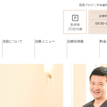
院長ブログ｜中央歯
診療
09:00~
当院について
治療メニュー
治療症例集
料金