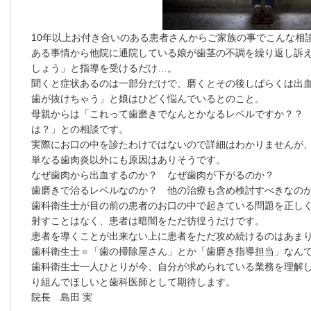
10年以上お付き合いのある患者さんからご家族の事でこんな相
ある事情から他院に通院している娘が歯茎の不調を繰り返し訴
しょう」と指導を受けるだけ…。
聞くと症状あるのは一部分だけで、磨くとその後しばらくは出
歯が抜けちゃう」と娘はひどく悩んでいるとのこと。
母親からは「これって歯磨きでなんとかなるレベルですか？？
は？」との相談です。
実際にお口の中を診たわけではないので詳細はわかりませんが
単なる歯肉炎以外にも原因はありそうです。
なぜ歯肉から出血するのか？ なぜ歯肉が下がるのか？
歯磨きで治るレベルなのか？ 他の治療も含め検討すべきなの
歯科衛生士が目の前の患者のお口の中で起きている問題を正し
射すことはなく、患者は暗闇をただ彷徨うだけです。
患者を導くことが出来ない上に患者をただ攻め続けるのはあま
歯科衛生士＝「歯の掃除屋さん」とか「歯磨き指導担当」なん
歯科衛生士一人ひとりが今、自分が求められている業務を理解
り組んでほしいと歯科医師として期待します。
院長 島田 実