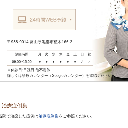
〒938-0014 富山県黒部市植木166-2
診療時間
月
火
水
木
金
土
日
祝
09:00~15:00
●
●
●
●
●
●
⁄
⁄
※休診日:日祝日 他不定休
詳しくは診療カレンダー（Googleカレンダー）を確認ください。
治療症例集
当院で治療した症例は
治療症例集
をご参照ください。