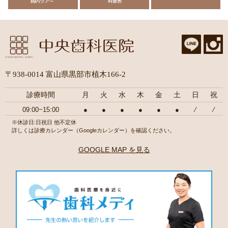
〒938-0014 富山県黒部市植木166-2
診療時間
月
火
水
木
金
土
日
祝
09:00~15:00
●
●
●
●
●
●
⁄
⁄
※休診日:日祝日 他不定休
詳しくは診療カレンダー（Googleカレンダー）を確認ください。
GOOGLE MAP を見る