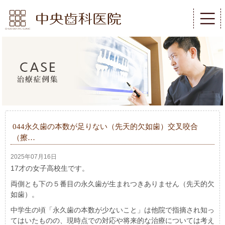
044永久歯の本数が足りない（先天的欠如歯）交叉咬合
（擦…
2025年07月16日
17才の女子高校生です。
両側とも下の５番目の永久歯が生まれつきありません（先天的欠
如歯）。
中学生の頃「永久歯の本数が少ないこと」は他院で指摘され知っ
てはいたものの、現時点での対応や将来的な治療については考え