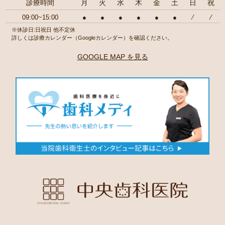
診療時間
月
火
水
木
金
土
日
祝
09:00~15:00
●
●
●
●
●
●
⁄
⁄
※休診日:日祝日 他不定休
詳しくは診療カレンダー（Googleカレンダー）を確認ください。
GOOGLE MAP を見る