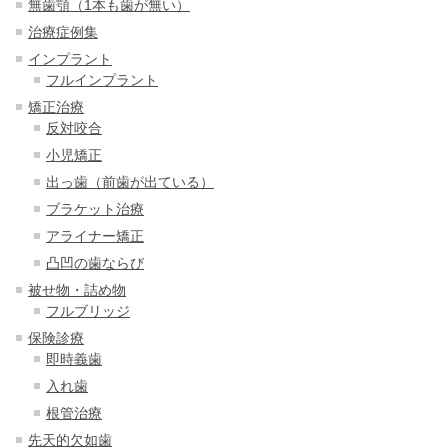
無歯顎（1本も歯が無い）
治療症例集
インプラント
フルインプラント
矯正治療
反対咬合
小児矯正
出っ歯（前歯が出ている）
ブラケット治療
アライナー矯正
凸凹の歯ならび
被せ物・詰め物
フルブリッジ
保険診療
即時義歯
入れ歯
根管治療
先天的欠如歯