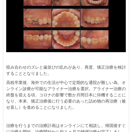
咬み合わせのズレと歯並びの乱れがあり、再度、矯正治療を検討
することとなりました。
高校卒業後、海外での生活が中心で定期的な通院が難しい為、オ
ンライン診療が可能なアライナー治療を選択。アライナー治療の
終盤を迎える頃、コロナの影響で数か月間日本に待機することに
なり、本来、矯正治療後に行う必要のあった詰め物の再治療（被
せ直し）を進めることになりました。
治療を行うまでの治療計画はオンラインにて相談し、帰国後すぐ
に治療を開始、治療開始から約１ヵ月で補綴治療が完了しまし