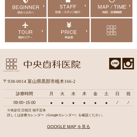
〒938-0014 富山県黒部市植木166-2
診療時間
月
火
水
木
金
土
日
祝
09:00~15:00
●
●
●
●
●
●
⁄
⁄
※休診日:日祝日 他不定休
詳しくは診療カレンダー（Googleカレンダー）を確認ください。
GOOGLE MAP を見る