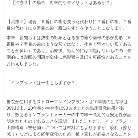
「【治療２】の場合、将来的なデメリットはあるか？」
【治療２】場合、６番目の歯を失った代わりに７番目の歯、７番
目の代わりに８番目の歯（親知らず）を使うことになります。
本来、親知らずは抜歯の対象となる歯で歯や歯根の形が劣形（６
番目や７番目の歯のような形ではなく、小さく弱々しい形である
ことが多い）であり、治療後、短期的には問題はないものの、長
期的には形態の問題が全体に悪影響を及ぼす可能性があることを
お伝えしました。
「インプラントは一生もちますか？」
当院が使用するストローマンインプラントは10年後の生存率は
95%以上、20年後の生存率は90％以上との臨床研究結果があ
り、数あるインプラントメーカーの中で唯一長期的な安定性が証
明されたものであることを説明しました。ただし、インプラント
上部構造（被せ物）については材料にもよりますが、咬耗（擦り
減り）などによる経年変化のため、被せ直しが必要となることを