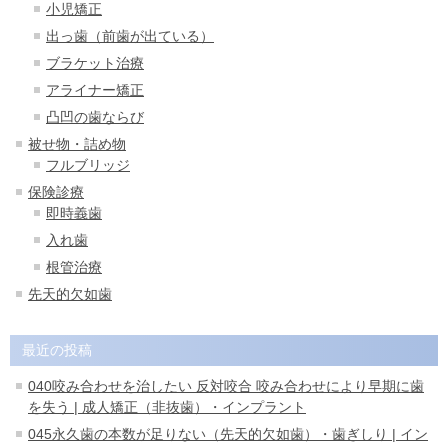
小児矯正
出っ歯（前歯が出ている）
ブラケット治療
アライナー矯正
凸凹の歯ならび
被せ物・詰め物
フルブリッジ
保険診療
即時義歯
入れ歯
根管治療
先天的欠如歯
最近の投稿
040咬み合わせを治したい 反対咬合 咬み合わせにより早期に歯
を失う | 成人矯正（非抜歯）・インプラント
045永久歯の本数が足りない（先天的欠如歯）・歯ぎしり | イン