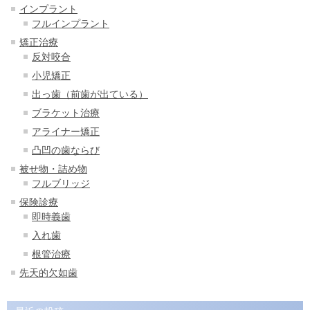
インプラント
フルインプラント
矯正治療
反対咬合
小児矯正
出っ歯（前歯が出ている）
ブラケット治療
アライナー矯正
凸凹の歯ならび
被せ物・詰め物
フルブリッジ
保険診療
即時義歯
入れ歯
根管治療
先天的欠如歯