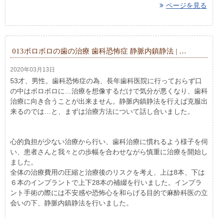
ページを見る
013ボロボロの歯の治療 歯科恐怖症 静脈内鎮静法 | …
2020年03月13日
53才、男性。歯科恐怖症の為、長年歯科医院に行っておらず口
の中はボロボロに…治療を想像するだけで気分が悪くなり、歯科
治療に向き合うことが出来ません。静脈内鎮静法を行えば克服出
来るのでは…と、まずは治療方法について話し合いました。
心的負担が少ない治療から行い、歯科治療に慣れるよう様子を伺
い、患者さんと我々との歩幅を合わせながら慎重に治療を開始し
ました。
全体の治療費用の圧縮と治療後のリスクを考え、上は8本、下は
６本のインプラントで上下28本の補綴を行いました。インプラ
ント手術の際には不安感や恐怖心を和らげる目的で麻酔科医の立
会いの下、静脈内鎮静法を行いました。