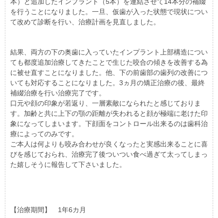
本）と追加したインプラント（5本）を連結させて14本分の補綴
を行うことになりました。一旦、仮歯が入った状態で現状につい
て改めて診断を行い、治療計画を見直しました。
結果、両方の下の奥歯に入っていたインプラント上部構造につい
ても都度追加治療してきたことで生じた咬合の傾きを改善する為
に被せ直すことになりました。他、下の前歯部の歯列の改善につ
いても対応することになりました。3ヵ月の矯正治療の後、最終
補綴治療を行い治療完了です。
口元や顔の印象が若返り、一層素敵になられたと感じておりま
す。加齢と共に上下の顎の距離が失われると顔が極端に老けた印
象になってしまいます。下顔面をコントロール出来るのは歯科治
療によってのみです。
ご本人は何よりも咬み合わせが良くなったと実感出来ることに喜
びを感じておられ、治療完了後ついつい食べ過ぎて太ってしまっ
た嬉しそうに報告して下さいました。
【治療期間】 1年6カ月