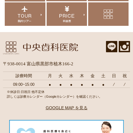
〒938-0014 富山県黒部市植木166-2
診療時間
月
火
水
木
金
土
日
祝
09:00~15:00
●
●
●
●
●
●
⁄
⁄
※休診日:日祝日 他不定休
詳しくは診療カレンダー（Googleカレンダー）を確認ください。
GOOGLE MAP を見る