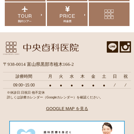
〒938-0014 富山県黒部市植木166-2
診療時間
月
火
水
木
金
土
日
祝
09:00~15:00
●
●
●
●
●
●
⁄
⁄
※休診日:日祝日 他不定休
詳しくは診療カレンダー（Googleカレンダー）を確認ください。
GOOGLE MAP を見る