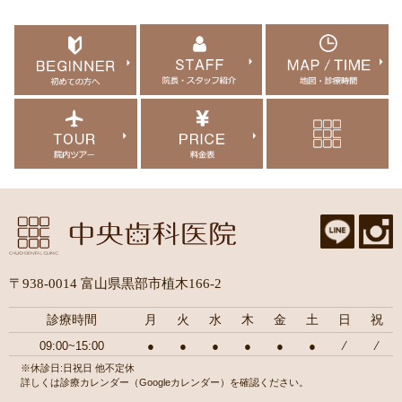
〒938-0014 富山県黒部市植木166-2
診療時間
月
火
水
木
金
土
日
祝
09:00~15:00
●
●
●
●
●
●
⁄
⁄
※休診日:日祝日 他不定休
詳しくは診療カレンダー（Googleカレンダー）を確認ください。