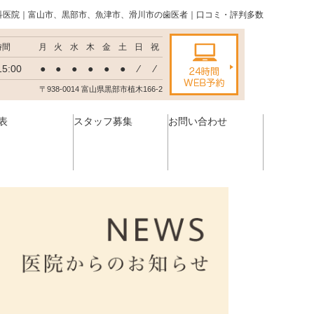
科医院｜富山市、黒部市、魚津市、滑川市の歯医者｜口コミ・評判多数
時間
月
火
水
木
金
土
日
祝
15:00
●
●
●
●
●
●
⁄
⁄
〒938-0014 富山県黒部市植木166-2
表
スタッフ募集
お問い合わせ