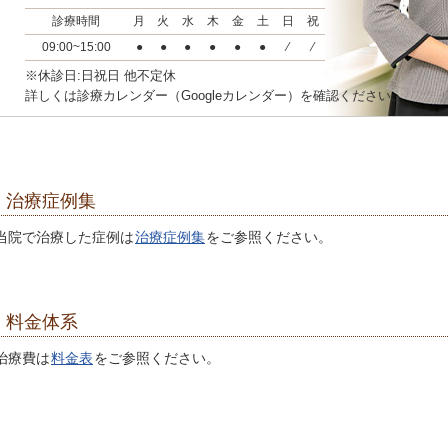
診療時間
月
火
水
木
金
土
日
祝
09:00~15:00
●
●
●
●
●
●
⁄
⁄
※休診日:日祝日 他不定休
詳しくは診療カレンダー（Googleカレンダー）を確認ください。
治療症例集
当院で治療した症例は
治療症例集
をご参照ください。
料金体系
治療費は
料金表
をご参照ください。