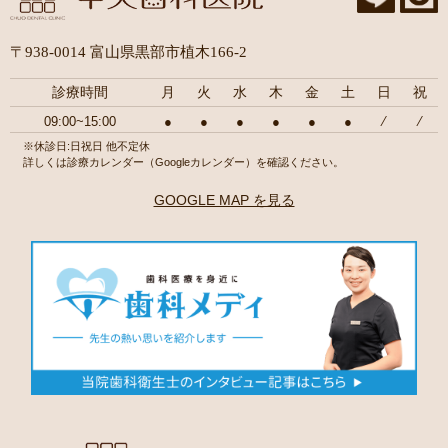
〒938-0014 富山県黒部市植木166-2
診療時間
月
火
水
木
金
土
日
祝
09:00~15:00
●
●
●
●
●
●
⁄
⁄
※休診日:日祝日 他不定休
詳しくは診療カレンダー（Googleカレンダー）を確認ください。
GOOGLE MAP を見る