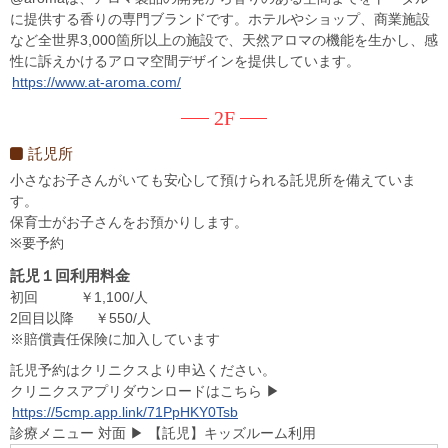
に提供する香りの専門ブランドです。ホテルやショップ、商業施設
など全世界3,000箇所以上の施設で、天然アロマの機能を生かし、感
性に訴えかけるアロマ空間デザインを提供しています。
https://www.at-aroma.com/
2F
託児所
小さなお子さんがいても安心して預けられる託児所を備えていま
す。
保育士がお子さんをお預かりします。
※要予約
託児１回利用料金
初回 ￥1,100/人
2回目以降 ￥550/人
※賠償責任保険に加入しています
託児予約はクリニクスより申込ください。
クリニクスアプリダウンロードはこちら ▶
https://5cmp.app.link/71PpHKY0Tsb
診療メニュー 対面 ▶ 【託児】キッズルーム利用