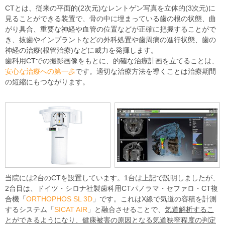
CTとは、従来の平面的(2次元)なレントゲン写真を立体的(3次元)に
見ることができる装置で、骨の中に埋まっている歯の根の状態、曲
がり具合、重要な神経や血管の位置などが正確に把握することがで
き、抜歯やインプラントなどの外科処置や歯周病の進行状態、歯の
神経の治療(根管治療)などに威力を発揮します。
歯科用CTでの撮影画像をもとに、的確な治療計画を立てることは、
安心な治療への第一歩
です。適切な治療方法を導くことは治療期間
の短縮にもつながります。
当院には2台のCTを設置しています。1台は上記で説明しましたが、
2台目は、ドイツ・シロナ社製歯科用CTパノラマ・セファロ・CT複
合機「
ORTHOPHOS SL 3D
」です。これはX線で気道の容積を計測
するシステム「
SICAT AIR
」と融合させることで、
気道解析するこ
とができるようになり、健康被害の原因となる気道狭窄程度の判定