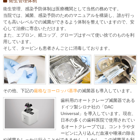
衛生管理体制
衛生管理、感染予防体制は医療機関として当然の務めです。
当院では、滅菌、感染予防のためのマニュアルを構築し、誰が行っ
ても高いレベルでの滅菌ができるよう体制を整えていますので、安
心して治療に専念いただけます。
また、エプロン、紙コップ、グローブはすべて使い捨てのものを利
用しています。
そして、タービンも患者さんごとに消毒しております。
その他、下記の
厳格なヨーロッパ基準
の滅菌器も導入しています。
歯科用のオートクレーブ滅菌器である
ドイツ製シロナ社の「DAC
Universal」を導入しています。現在、
日本の多くの歯科医院で使用されてい
るオートクレーブでは、コントラやタ
ービンに入り込んだ血液や唾液の除去
や滅菌をしっかり行うことができません。しかし、この滅菌器を利