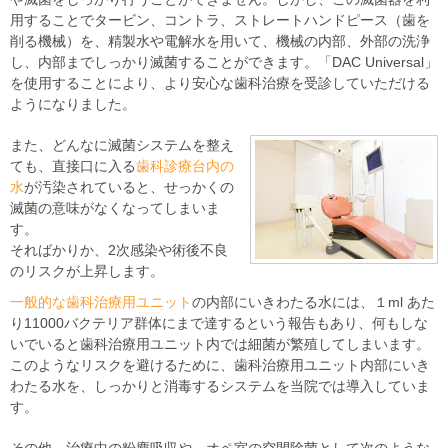
用することでタービン、コントラ、ストレートハンドピース（歯を
削る機械）を、精製水や電解水を用いて、機械の内部、外部の洗浄
し、内部までしっかり滅菌することができます。「DAC Universal」
を使用することにより、より安心な歯科治療を受診していただける
ようになりました。
また、どんなに滅菌システムを整え
ても、直接口に入る
歯科診療台内の
水
が汚染されていると、せっかくの
滅菌の意味がなくなってしまいま
す。
そればかりか、2次感染や術後不良
のリスクが上昇します。
一般的な歯科治療用ユニット
の内部にいきわたる水には、１ml あた
り11000バクテリア群体にまで達するという報告もあり、何もしな
いでいると歯科治療用ユニット内では細菌が繁殖してしまいます。
このようなリスクを避けるために、歯科治療用ユニット内部にいき
わたる水を、しっかりと消毒するシステムを当院では導入していま
す。
その他、治療中の粉塵吸収や、オペ室の空間除菌として次のような