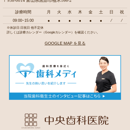
〒938-0014 富山県黒部市植木166-2
診療時間
月
火
水
木
金
土
日
祝
09:00~15:00
●
●
●
●
●
●
⁄
⁄
※休診日:日祝日 他不定休
詳しくは診療カレンダー（Googleカレンダー）を確認ください。
GOOGLE MAP を見る