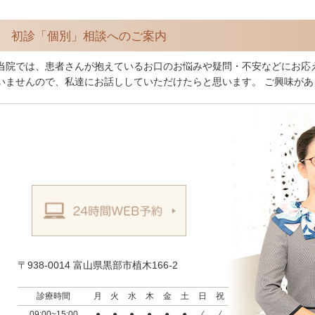
初診「個別」相談へのご案内
当院では、患者さんが抱えているお口のお悩みや疑問・不安などにお応
いませんので、私達にお話ししていただけたらと思います。 ご興味が
〒938-0014 富山県黒部市植木166-2
診療時間
月
火
水
木
金
土
日
祝
09:00~15:00
●
●
●
●
●
●
⁄
⁄