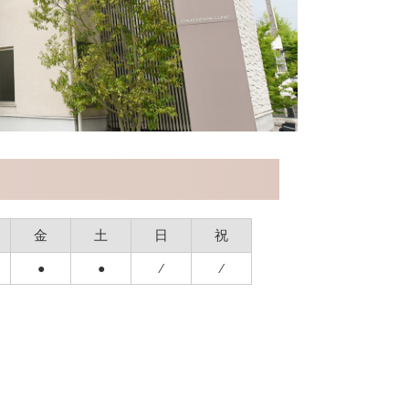
金
土
日
祝
●
●
⁄
⁄