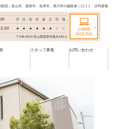
科医院｜富山市、黒部市、魚津市、滑川市の歯医者｜口コミ・評判多数
時間
月
火
水
木
金
土
日
祝
15:00
●
●
●
●
●
●
⁄
⁄
〒938-0014 富山県黒部市植木166-2
表
スタッフ募集
お問い合わせ