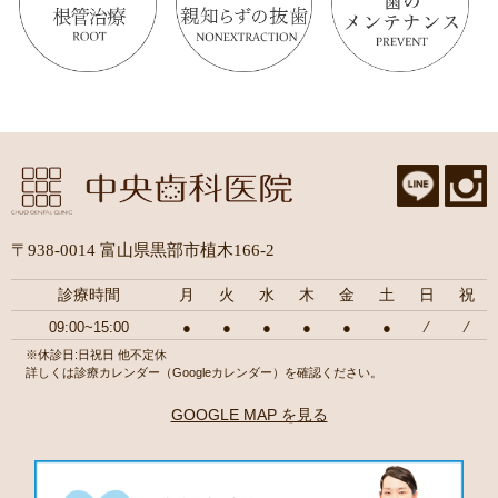
〒938-0014 富山県黒部市植木166-2
診療時間
月
火
水
木
金
土
日
祝
09:00~15:00
●
●
●
●
●
●
⁄
⁄
※休診日:日祝日 他不定休
詳しくは診療カレンダー（Googleカレンダー）を確認ください。
GOOGLE MAP を見る