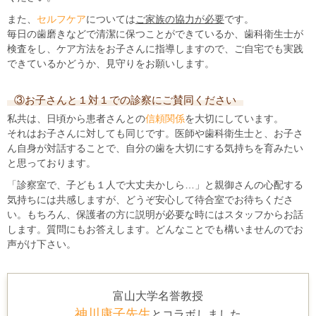
また、
セルフケア
については
ご家族の協力が必要
です。
毎日の歯磨きなどで清潔に保つことができているか、歯科衛生士が
検査をし、ケア方法をお子さんに指導しますので、ご自宅でも実践
できているかどうか、見守りをお願いします。
③お子さんと１対１での診察にご賛同ください
私共は、日頃から患者さんとの
信頼関係
を大切にしています。
それはお子さんに対しても同じです。医師や歯科衛生士と、お子さ
ん自身が対話することで、自分の歯を大切にする気持ちを育みたい
と思っております。
「診察室で、子ども１人で大丈夫かしら…」と親御さんの心配する
気持ちには共感しますが、どうぞ安心して待合室でお待ちくださ
い。もちろん、保護者の方に説明が必要な時にはスタッフからお話
します。質問にもお答えします。どんなことでも構いませんのでお
声がけ下さい。
富山大学名誉教授
神川康子先生
とコラボしました