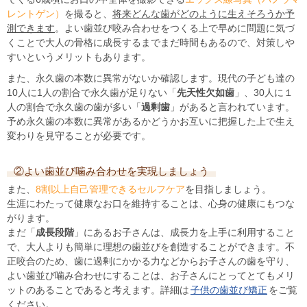
レントゲン）
を撮ると、
将来どんな歯がどのように生えそろうか予
測できます
。よい歯並び咬み合わせをつくる上で早めに問題に気づ
くことで大人の骨格に成長するまでまだ時間もあるので、対策しや
すいというメリットもあります。
また、永久歯の本数に異常がないか確認します。現代の子ども達の
10人に1人の割合で永久歯が足りない「
先天性欠如歯
」、30人に１
人の割合で永久歯の歯が多い「
過剰歯
」があると言われています。
予め永久歯の本数に異常があるかどうかお互いに把握した上で生え
変わりを見守ることが必要です。
②よい歯並び噛み合わせを実現しましょう
また、
8割以上自己管理できるセルフケア
を目指しましょう。
生涯にわたって健康なお口を維持することは、心身の健康にもつな
がります。
まだ「
成長段階
」にあるお子さんは、成長力を上手に利用すること
で、大人よりも簡単に理想の歯並びを創造することができます。不
正咬合のため、歯に過剰にかかる力などからお子さんの歯を守り、
よい歯並び噛み合わせにすることは、お子さんにとってとてもメリ
ットのあることであると考えます。詳細は
子供の歯並び矯正
をご覧
ください。