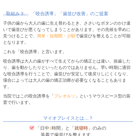
取組み３.
「咬合誘導」「歯並び改善」のご提案
子供の歯から大人の歯に生え替わるとき、ささいなボタンのかけ違
いで歯並びが悪くなってしまうことがあります。その兆候を早めに
見つけることで、
簡単・短期間・少額
で歯並びを整えることが可能
となります。
これを「咬合誘導」と言います。
咬合誘導は大人の歯がすべて生えてからの矯正とは違い、抜歯した
り、歯を動かしたりといったものではありません。早い時期に適切
な咬合誘導を行うことで、歯並びが安定して後戻りしにくくなり、
場合によっては大人の歯の矯正治療が必要なくなることもありま
す。
当院ではこの咬合誘導を「
プレオルソ
」というマウスピース型の装
置で行います。
マイオブレイスとは
…
？
「日中
1
時間」と「
就寝時
」のみの
装着で歯並びを整えます。