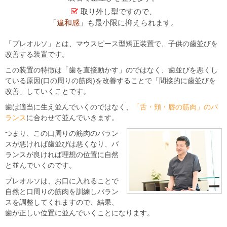
取り外し型ですので、
「
違和感
」も最小限に抑えられます。
「プレオルソ」とは、マウスピース型矯正装置で、子供の歯並びを
改善する装置です。
この装置の特徴は「歯を直接動かす」のではなく、歯並びを悪くし
ている原因(口の周りの筋肉)を改善することで「間接的に歯並びを
改善」していくことです。
歯は適当に生え並んでいくのではなく、
「舌・頬・唇の筋肉」のバ
ランス
に合わせて並んでいきます。
つまり、この口周りの筋肉のバラン
スが悪ければ歯並びは悪くなり、バ
ランスが良ければ理想の位置に自然
と並んでいくのです。
プレオルソは、お口に入れることで
自然と口周りの筋肉を訓練しバラン
スを調整してくれますので、結果、
歯が正しい位置に並んでいくことになります。