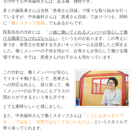
その中でも中央歯科さんは、ある種、独特です。
多くの歯医者さんは当然「患者さん目線」で様々な取り組みを行っ
ていますが、中央歯科さんは「患者さん目線」でありつつも、同時
に「
働くスタッフ目線
」でもあるからです。
院長先生の方針には、「
一緒に働いてくれるメンバーが安心して働
ける職場でなければならない
」というものがあります。この考えに
基づき、保育士が在籍する大きいキッズルームを設置したと聞きま
した。働くメンバーの子供を預かり、お母さんが安心して働ける職
場ですね。今では、患者さんのお子さんも預かっています。
この方針は、働くメンバーが安心し
てイキイキ働けることで、患者さん
への対応も向上し、巡り巡って、働
くメンバーのお子さんにもプラスの
関わりができるという考え方です。
とても素晴らしいと感じました。
また、中央歯科さんで働くスタッフさんは「
こうしなきゃダメで
す……ではなく、完璧ではなくてもいいんだよ
」というスタイルで
寄り添ってくれます。