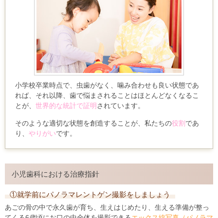
小学校卒業時点で、虫歯がなく、噛み合わせも良い状態であ
れば、
それ以降、歯で悩まされることはほとんどなくなるこ
とが、
世界的な統計で証明
されています。
そのような適切な状態を創造することが、私たちの
役割
であ
り、
やりがい
です。
小児歯科における治療指針
①就学前にパノラマレントゲン撮影をしましょう
あごの骨の中で永久歯が育ち、生えはじめたり、生える準備が整っ
てくる6歳頃にお口の中全体を撮影できる
エックス線写真（パノラマ