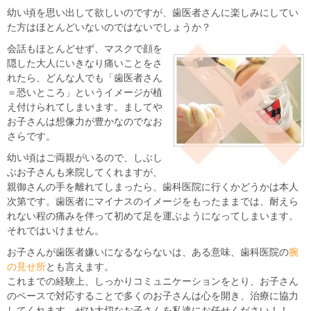
幼い頃を思い出して欲しいのですが、歯医者さんに楽しみにしてい
た方はほとんどいないのではないでしょうか？
会話もほとんどせず、マスクで顔を
隠した大人にいきなり痛いことをさ
れたら、どんな人でも「歯医者さん
＝恐いところ」というイメージが植
え付けられてしまいます。ましてや
お子さんは想像力が豊かなのでなお
さらです。
幼い頃はご両親がいるので、しぶし
ぶお子さんも来院してくれますが、
親御さんの手を離れてしまったら、歯科医院に行くかどうかは本人
次第です。歯医者にマイナスのイメージをもったままでは、耐えら
れない程の痛みを伴って初めて足を運ぶようになってしまいます。
それではいけません。
お子さんが歯医者嫌いになるならないは、ある意味、歯科医院の
腕
の見せ所
とも言えます。
これまでの経験上、しっかりコミュニケーションをとり、お子さん
のペースで対応することで多くのお子さんは心を開き、治療に協力
してくれます。ぜひ大切なお子さんを私達にお任せください！！