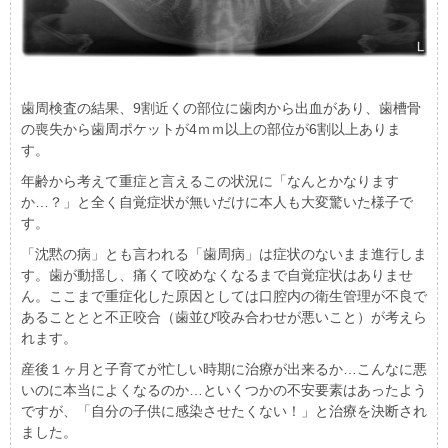
歯周検査の結果、9割近くの部位に歯肉から出血があり、歯槽骨
の喪失から歯周ポケットが4ｍｍ以上の部位が6割以上ありま
す。
年齢から考えて重症と言えるこの状況に「なんとかなります
か…？」と全く自覚症状が無いだけに本人も大変驚いた様子で
す。
「沈黙の病」とも言われる「歯周病」は症状のないまま進行しま
す。歯が動揺し、痛くて咬めなくなるまで自覚症状はありませ
ん。ここまで重症化した原因としては口腔内の衛生管理が不良で
あることとと不正咬合（歯並び咬み合わせが悪いこと）が考えら
れます。
産後１ヶ月と子育てが忙しい時期に治療が出来るか…こんなに悪
いのに本当によくなるのか…といくつかの不安要素はあったよう
ですが、「自分の子供に感染させたくない！」と治療を決断され
ました。