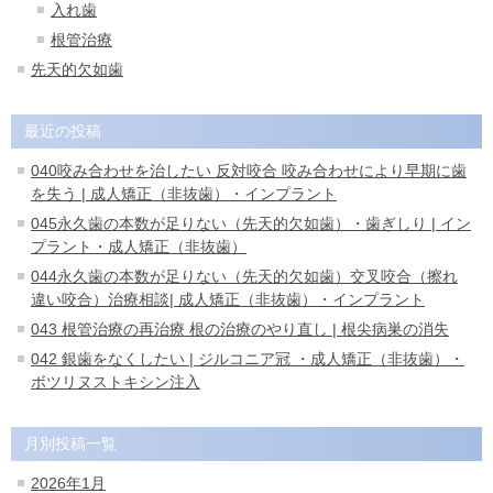
入れ歯
根管治療
先天的欠如歯
最近の投稿
040咬み合わせを治したい 反対咬合 咬み合わせにより早期に歯
を失う | 成人矯正（非抜歯）・インプラント
045永久歯の本数が足りない（先天的欠如歯）・歯ぎしり | イン
プラント・成人矯正（非抜歯）
044永久歯の本数が足りない（先天的欠如歯）交叉咬合（擦れ
違い咬合）治療相談| 成人矯正（非抜歯）・インプラント
043 根管治療の再治療 根の治療のやり直し | 根尖病巣の消失
042 銀歯をなくしたい | ジルコニア冠 ・成人矯正（非抜歯）・
ボツリヌストキシン注入
月別投稿一覧
2026年1月