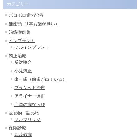
カテゴリー
ボロボロ歯の治療
無歯顎（1本も歯が無い）
治療症例集
インプラント
フルインプラント
矯正治療
反対咬合
小児矯正
出っ歯（前歯が出ている）
ブラケット治療
アライナー矯正
凸凹の歯ならび
被せ物・詰め物
フルブリッジ
保険診療
即時義歯