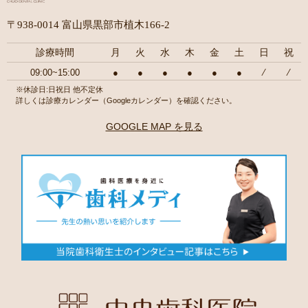
〒938-0014 富山県黒部市植木166-2
診療時間
月
火
水
木
金
土
日
祝
09:00~15:00
●
●
●
●
●
●
⁄
⁄
※休診日:日祝日 他不定休
詳しくは診療カレンダー（Googleカレンダー）を確認ください。
GOOGLE MAP を見る