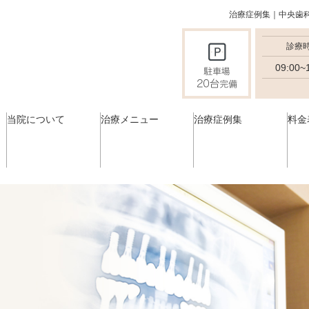
治療症例集｜中央歯
診療
09:00~
当院について
治療メニュー
治療症例集
料金