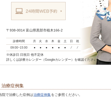
〒938-0014 富山県黒部市植木166-2
診療時間
月
火
水
木
金
土
日
祝
09:00~15:00
●
●
●
●
●
●
⁄
⁄
※休診日:日祝日 他不定休
詳しくは診療カレンダー（Googleカレンダー）を確認ください。
治療症例集
当院で治療した症例は
治療症例集
をご参照ください。