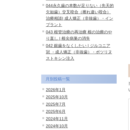
044永久歯の本数が足りない（先天的
欠如歯）交叉咬合（擦れ違い咬合）
治療相談| 成人矯正（非抜歯）・イン
プラント
043 根管治療の再治療 根の治療のや
り直し | 根尖病巣の消失
042 銀歯をなくしたい | ジルコニア
冠 ・成人矯正（非抜歯）・ボツリヌ
ストキシン注入
月別投稿一覧
2026年1月
2025年10月
2025年7月
2025年6月
2024年11月
2024年10月