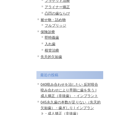
ブラケット治療
アライナー矯正
凸凹の歯ならび
被せ物・詰め物
フルブリッジ
保険診療
即時義歯
入れ歯
根管治療
先天的欠如歯
最近の投稿
040咬み合わせを治したい 反対咬合
咬み合わせにより早期に歯を失う |
成人矯正（非抜歯）・インプラント
045永久歯の本数が足りない（先天的
欠如歯）・歯ぎしり | インプラン
ト・成人矯正（非抜歯）