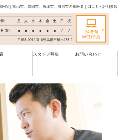
科医院｜富山市、黒部市、魚津市、滑川市の歯医者｜口コミ・評判多数
時間
月
火
水
木
金
土
日
祝
15:00
●
●
●
●
●
●
⁄
⁄
〒938-0014 富山県黒部市植木166-2
表
スタッフ募集
お問い合わせ