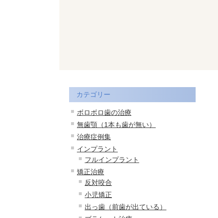
カテゴリー
ボロボロ歯の治療
無歯顎（1本も歯が無い）
治療症例集
インプラント
フルインプラント
矯正治療
反対咬合
小児矯正
出っ歯（前歯が出ている）