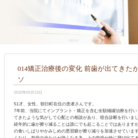
014矯正治療後の変化 前歯が出てき
ソ
2020年03月13日
51才、女性、朝日町在住の患者さんです。
7年前、当院にてインプラント・矯正を含む全額補綴治療を行い
てきたような気がして心配との相談があり、咬合診断を行いま
経年的に歯が擦り減ることは誰にでも起こることではあります
の食いしばりやかみしめの悪習癖が擦り減りを加速させていま
くなり、前歯の当たりが強くなる為、上の前歯が外に飛び出て