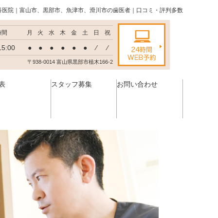
科医院｜富山市、黒部市、魚津市、滑川市の歯医者｜口コミ・評判多数
時間
月
火
水
木
金
土
日
祝
15:00
●
●
●
●
●
●
⁄
⁄
〒938-0014 富山県黒部市植木166-2
表
スタッフ募集
お問い合わせ