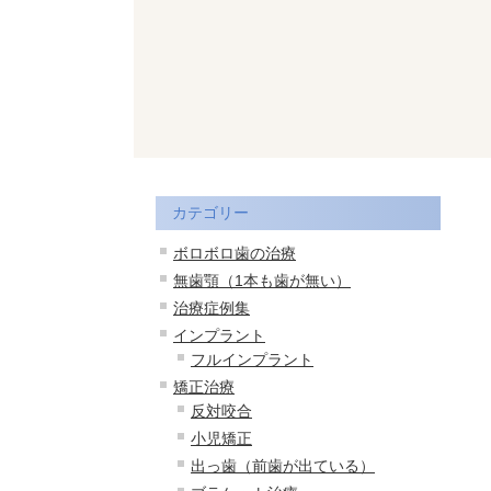
カテゴリー
ボロボロ歯の治療
無歯顎（1本も歯が無い）
治療症例集
インプラント
フルインプラント
矯正治療
反対咬合
小児矯正
出っ歯（前歯が出ている）