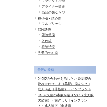
ブラケット治療
アライナー矯正
凸凹の歯ならび
被せ物・詰め物
フルブリッジ
保険診療
即時義歯
入れ歯
根管治療
先天的欠如歯
最近の投稿
040咬み合わせを治したい 反対咬合
咬み合わせにより早期に歯を失う |
成人矯正（非抜歯）・インプラント
045永久歯の本数が足りない（先天的
欠如歯）・歯ぎしり | インプラン
ト・成人矯正（非抜歯）