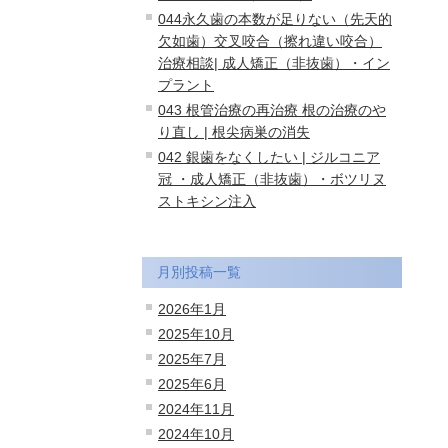
044永久歯の本数が足りない（先天的
欠如歯）交叉咬合（擦れ違い咬合）
治療相談| 成人矯正（非抜歯）・イン
プラント
043 根管治療の再治療 根の治療のや
り直し | 根尖病巣の消失
042 銀歯をなくしたい | ジルコニア
冠 ・成人矯正（非抜歯）・ボツリヌ
ストキシン注入
月別投稿一覧
2026年1月
2025年10月
2025年7月
2025年6月
2024年11月
2024年10月