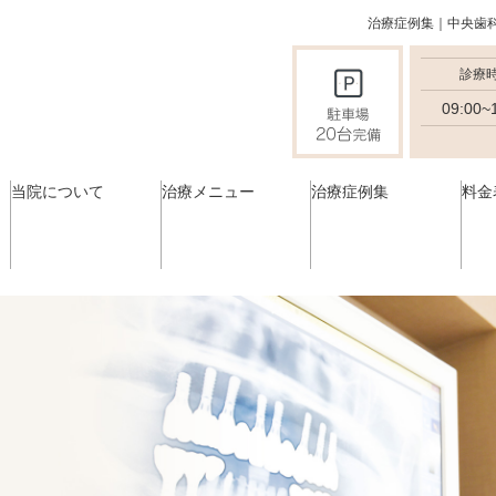
治療症例集｜中央歯
診療
09:00~
当院について
治療メニュー
治療症例集
料金