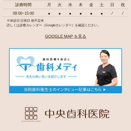
診療時間
月
火
水
木
金
土
日
祝
09:00~15:00
●
●
●
●
●
●
⁄
⁄
※休診日:日祝日 他不定休
詳しくは診療カレンダー（Googleカレンダー）を確認ください。
GOOGLE MAP を見る