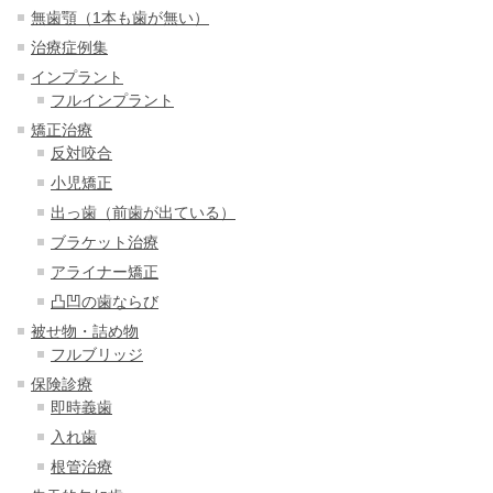
無歯顎（1本も歯が無い）
治療症例集
インプラント
フルインプラント
矯正治療
反対咬合
小児矯正
出っ歯（前歯が出ている）
ブラケット治療
アライナー矯正
凸凹の歯ならび
被せ物・詰め物
フルブリッジ
保険診療
即時義歯
入れ歯
根管治療