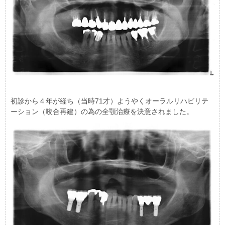
初診から４年が経ち（当時71才）ようやくオーラルリハビリテ
ーション（咬合再建）の為の全顎治療を決意されました。