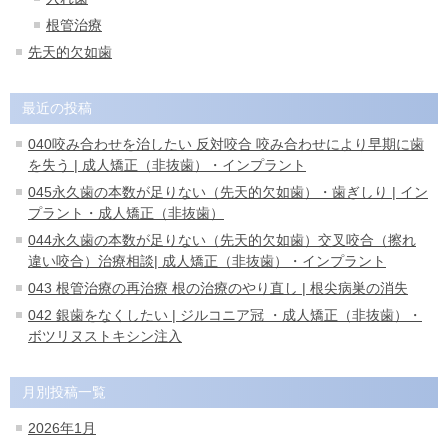
根管治療
先天的欠如歯
最近の投稿
040咬み合わせを治したい 反対咬合 咬み合わせにより早期に歯
を失う | 成人矯正（非抜歯）・インプラント
045永久歯の本数が足りない（先天的欠如歯）・歯ぎしり | イン
プラント・成人矯正（非抜歯）
044永久歯の本数が足りない（先天的欠如歯）交叉咬合（擦れ
違い咬合）治療相談| 成人矯正（非抜歯）・インプラント
043 根管治療の再治療 根の治療のやり直し | 根尖病巣の消失
042 銀歯をなくしたい | ジルコニア冠 ・成人矯正（非抜歯）・
ボツリヌストキシン注入
月別投稿一覧
2026年1月