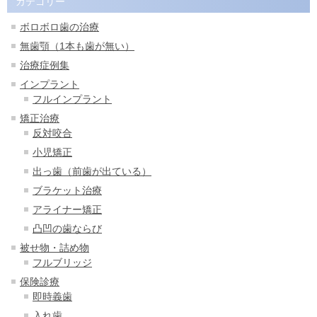
カテゴリー
ボロボロ歯の治療
無歯顎（1本も歯が無い）
治療症例集
インプラント
フルインプラント
矯正治療
反対咬合
小児矯正
出っ歯（前歯が出ている）
ブラケット治療
アライナー矯正
凸凹の歯ならび
被せ物・詰め物
フルブリッジ
保険診療
即時義歯
入れ歯