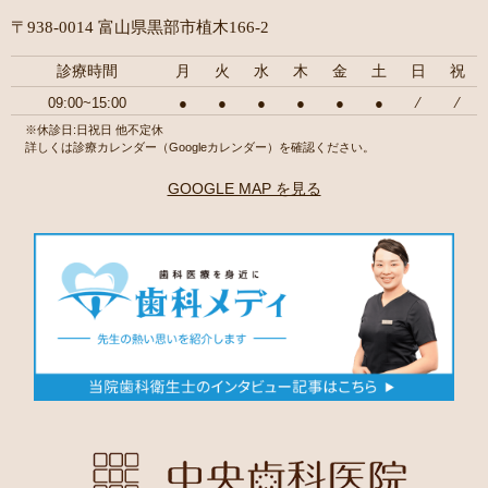
〒938-0014 富山県黒部市植木166-2
診療時間
月
火
水
木
金
土
日
祝
09:00~15:00
●
●
●
●
●
●
⁄
⁄
※休診日:日祝日 他不定休
詳しくは診療カレンダー（Googleカレンダー）を確認ください。
GOOGLE MAP を見る