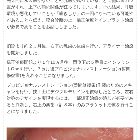
先天的に永久歯がないことや乳歯が残っていることで他の歯の位
置がずれ、上下の顎の関係が狂ってしまいます。その結果、呼吸
環境が悪化していことが「歯ぎしり」の一因になっている可能性
があることを伝え、咬合診断の上、矯正治療とインプラント治療
が必要であることをお話ししました。
初診より約２ヵ月後、右下の乳歯の抜歯を行い、アライナー治療
を開始しました。
矯正治療開始より１年10ヵ月後、両側下の５番目にインプラン
トOpeを行い、３ヵ月後プロビジョナルレストレーション(暫間
修復歯)を入れることになりました。
プロビジョナルレストレーション(暫間修復歯)作製のためのスキ
ャンを行い、技工士にデジタルデザインを依頼したところ、左右
対称のデザインを実現するには、一部矯正治療の追加が必要であ
ると判断し、右上の奥歯（計８本）のみブラケット治療を行うこ
とになりました。