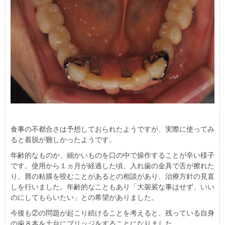
食事の不都合さは予想しておられたようですが、実際に使ってみ
ると着脱が難しかったようです。
年齢的なものか、細かいものを口の中で操作することが辛い様子
です。使用から１ヵ月が経過した頃、入れ歯の金具で舌が擦れた
り、唇の粘膜を咬むことがあるとの相談があり、治療方針の見直
しを行いました。年齢的なこともあり「大袈裟な事はせず、いい
のにしてもらいたい」との希望がありました。
今後も②の問題が起こり続けることを考えると、残っている自身
の歯８本を土台にブリッジをすることになりました。