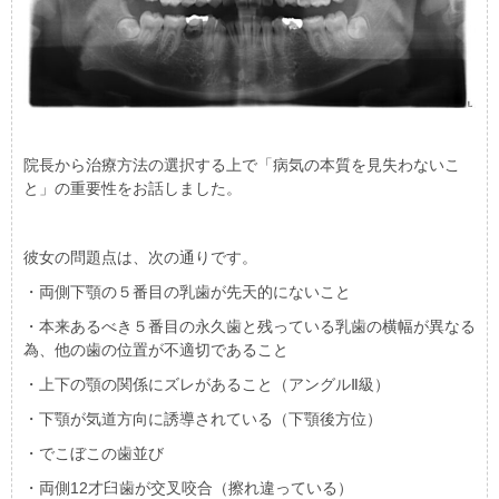
院長から治療方法の選択する上で「病気の本質を見失わないこ
と」の重要性をお話しました。
彼女の問題点は、次の通りです。
・両側下顎の５番目の乳歯が先天的にないこと
・本来あるべき５番目の永久歯と残っている乳歯の横幅が異なる
為、他の歯の位置が不適切であること
・上下の顎の関係にズレがあること（アングルⅡ級）
・下顎が気道方向に誘導されている（下顎後方位）
・でこぼこの歯並び
・両側12才臼歯が交叉咬合（擦れ違っている）