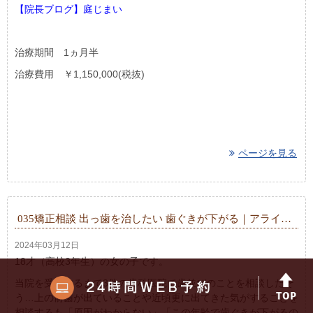
【院長ブログ】庭じまい
治療期間 1ヵ月半
治療費用 ￥1,150,000(税抜)
ページを見る
035矯正相談 出っ歯を治したい 歯ぐきが下がる｜アライ…
2024年03月12日
18才（高校3年生）の女の子です。
当院を受診するまで3件の歯科医院で歯並びのことを相談したそ
う…上の前歯が出ていることや近頃更に出てきた気がすることを
相談するも「原因がわからない」「この年齢で歯ぐきが下がるの