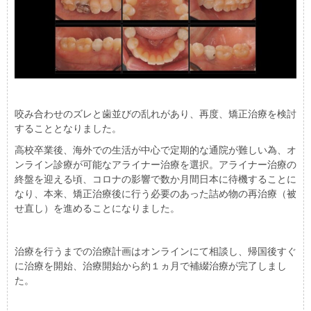
咬み合わせのズレと歯並びの乱れがあり、再度、矯正治療を検討
することとなりました。
高校卒業後、海外での生活が中心で定期的な通院が難しい為、オ
ンライン診療が可能なアライナー治療を選択。アライナー治療の
終盤を迎える頃、コロナの影響で数か月間日本に待機することに
なり、本来、矯正治療後に行う必要のあった詰め物の再治療（被
せ直し）を進めることになりました。
治療を行うまでの治療計画はオンラインにて相談し、帰国後すぐ
に治療を開始、治療開始から約１ヵ月で補綴治療が完了しまし
た。