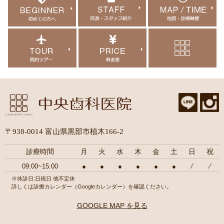
〒938-0014 富山県黒部市植木166-2
診療時間
月
火
水
木
金
土
日
祝
09:00~15:00
●
●
●
●
●
●
⁄
⁄
※休診日:日祝日 他不定休
詳しくは診療カレンダー（Googleカレンダー）を確認ください。
GOOGLE MAP を見る