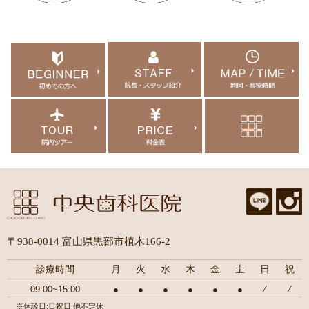
〒938-0014 富山県黒部市植木166-2
診療時間
月
火
水
木
金
土
日
祝
09:00~15:00
●
●
●
●
●
●
⁄
⁄
※休診日:日祝日 他不定休