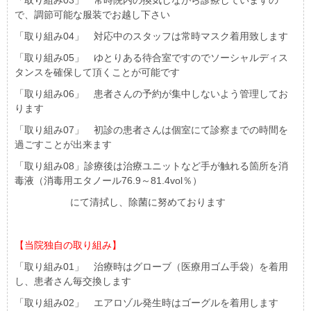
「取り組み03」 常時院内の換気しながら診療していますの
で、調節可能な服装でお越し下さい
「取り組み04」 対応中のスタッフは常時マスク着用致します
「取り組み05」 ゆとりある待合室ですのでソーシャルディス
タンスを確保して頂くことが可能です
「取り組み06」 患者さんの予約が集中しないよう管理してお
ります
「取り組み07」 初診の患者さんは個室にて診察までの時間を
過ごすことが出来ます
「取り組み
08
」診療後は治療ユニットなど手が触れる箇所を消
毒液（消毒用エタノール
76.9
～
81.4vol
％）
にて清拭し、除菌に努めております
【当院独自の取り組み】
「取り組み01」 治療時はグローブ（医療用ゴム手袋）を着用
し、患者さん毎交換します
「取り組み02」 エアロゾル発生時はゴーグルを着用します