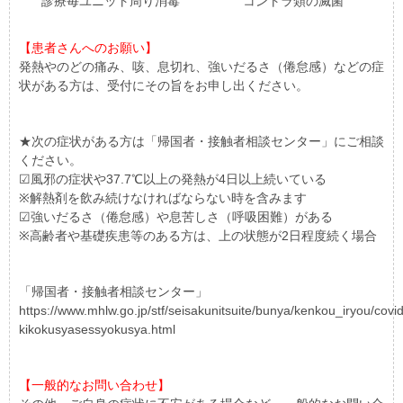
診療毎ユニット周り消毒
コントラ類の滅菌
【患者さんへのお願い】
発熱やのどの痛み、咳、息切れ、強いだるさ（倦怠感）などの症
状がある方は、受付にその旨をお申し出ください。
★次の症状がある方は「帰国者・接触者相談センター」にご相談
ください。
☑風邪の症状や37.7℃以上の発熱が4日以上続いている
※解熱剤を飲み続けなければならない時を含みます
☑強いだるさ（倦怠感）や息苦しさ（呼吸困難）がある
※高齢者や基礎疾患等のある方は、上の状態が2日程度続く場合
「帰国者・接触者相談センター」
https://www.mhlw.go.jp/stf/seisakunitsuite/bunya/kenkou_iryou/covi
kikokusyasessyokusya.html
【一般的なお問い合わせ】