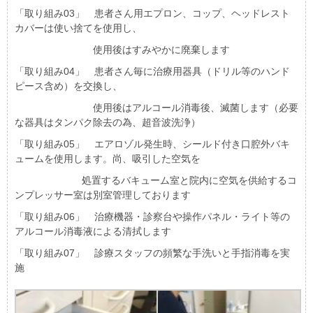
「取り組み03」 患者さん用エプロン、コップ、ヘッドレスト
カバーは使い捨てを使用し、
使用後はすみやかに廃棄します
「取り組み04」 患者さん毎に治療用器具（ドリル等のハンド
ピース含め）を交換し、
使用後はアルコール消毒後、滅菌します（必要
な器具はタンパク除去の為、超音波洗浄）
「取り組み05」 エアロゾル発生時、シールド付き口腔外バキ
ュームを使用します。尚、吸引した空気を
処置するバキューム室と院内に空気を供給するコ
ンプレッサー室は別室管理しております
「取り組み06」 治療機器・診察台や操作パネル・ライト等の
アルコール消毒液による清拭します
「取り組み07」 診療スタッフの頻繁な手洗いと手指消毒を実
施