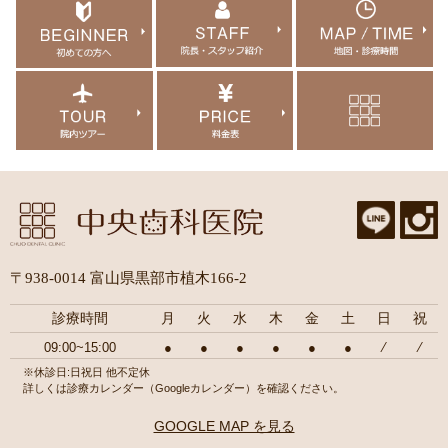
〒938-0014 富山県黒部市植木166-2
診療時間
月
火
水
木
金
土
日
祝
09:00~15:00
●
●
●
●
●
●
⁄
⁄
※休診日:日祝日 他不定休
詳しくは診療カレンダー（Googleカレンダー）を確認ください。
GOOGLE MAP を見る