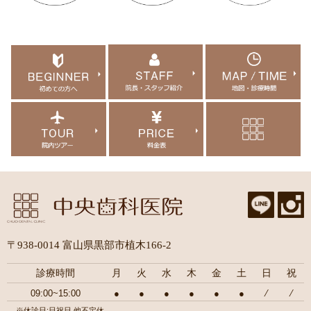
〒938-0014 富山県黒部市植木166-2
診療時間
月
火
水
木
金
土
日
祝
09:00~15:00
●
●
●
●
●
●
⁄
⁄
※休診日:日祝日 他不定休