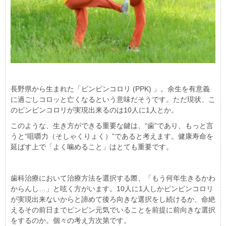
長野県から生まれた「ピンピンコロリ (PPK) 」。余生を有意義
に過ごしコロッと亡くなるという意味だそうです。ただ現状、こ
のピンピンコロリが実現出来るのは10人に1人とか。
このような、生き方ができる重要な鍵は、“歯”であり、もっと言
うと“咀嚼力（そしゃくりょく）”であると考えます。健康寿命を
延ばす上で「よく噛めること」はとても重要です。
歯科治療において治療方法を選択する際、「もう何年生きるかわ
からんし…」と呟く方がいます。10人に1人しかピンピンコロリ
が実現出来ないからと諦めて後ろ向きな選択をし続けるか、命絶
えるその前日までピンピン元気でいることを前提に前向きな選択
をするのか。個々の考え方次第です。