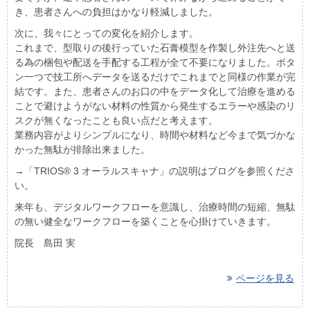
き、患者さんへの負担はかなり軽減しました。
次に、我々にとっての変化を紹介します。
これまで、型取りの後行っていた石膏模型を作製し外注先へと送
る為の梱包や配送を手配する工程が全て不要になりました。ボタ
ン一つで技工所へデータを送るだけでこれまでと同様の作業が完
結です。また、患者さんのお口の中をデータ化して治療を進める
ことで避けようがない材料の性質から発生するエラーや感染のリ
スクが無くなったことも良い点だと考えます。
業務内容がよりシンプルになり、時間や材料など今まで気づかな
かった無駄が排除出来ました。
→
「TRIOS® 3 オーラルスキャナ」の説明はブログを参照くださ
い。
来年も、デジタルワークフローを意識し、治療時間の短縮、無駄
の無い健全なワークフローを築くことを心掛けていきます。
院長 島田 実
ページを見る