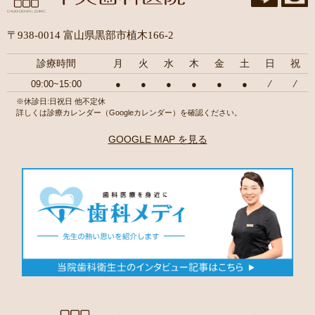
〒938-0014 富山県黒部市植木166-2
診療時間
月
火
水
木
金
土
日
祝
09:00~15:00
●
●
●
●
●
●
⁄
⁄
※休診日:日祝日 他不定休
詳しくは診療カレンダー（Googleカレンダー）を確認ください。
GOOGLE MAP を見る