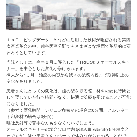
ＩｏＴ、ビッグデータ、AIなどの活用した技術が駆使される第四
次産業革命の中、歯科医療分野でもさまざまな場面で革新的に変
わろうとしています。
当院としては、今年８月に導入した「TRIOS® 3 オーラルスキャ
ナー」を中心とした変化が挙げられます。
導入から4ヵ月…治療の内容から我々の業務内容まで期待以上の
変化がありました。
患者さんにとっての変化は、歯の型を取る際、材料の硬化時間と
して要していた待ち時間がなく、快適に治療を受けることが可能
になりました。
（参考：硬化時間 シリコン印象材の場合は8分間、アルジネー
ト印象材の場合は3分間）
嘔吐反射等で苦手な方も少なくないでしょう。
オーラルスキャナーの場合は口腔内を読み取る時間が5分程度必
要ですが、途中患者さんのペースで休みながら進めることがで