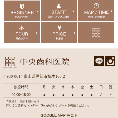
〒938-0014 富山県黒部市植木166-2
診療時間
月
火
水
木
金
土
日
祝
09:00~15:00
●
●
●
●
●
●
⁄
⁄
※休診日:日祝日 他不定休
詳しくは診療カレンダー（Googleカレンダー）を確認ください。
GOOGLE MAP を見る