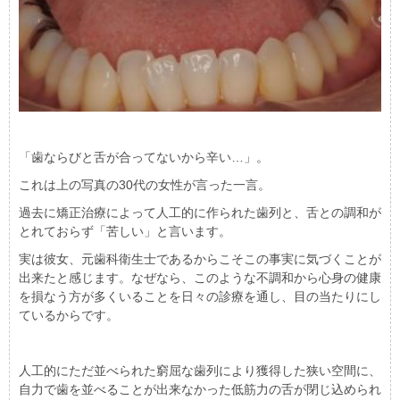
「歯ならびと舌が合ってないから辛い…」。
これは上の写真の30代の女性が言った一言。
過去に矯正治療によって人工的に作られた歯列と、舌との調和が
とれておらず「苦しい」と言います。
実は彼女、元歯科衛生士であるからこそこの事実に気づくことが
出来たと感じます。なぜなら、このような不調和から心身の健康
を損なう方が多くいることを日々の診療を通し、目の当たりにし
ているからです。
人工的にただ並べられた窮屈な歯列により獲得した狭い空間に、
自力で歯を並べることが出来なかった低筋力の舌が閉じ込められ