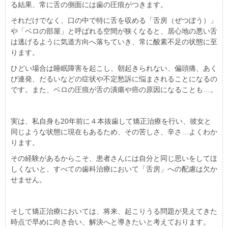
る結果、常に舌の側面には歯の圧痕がつきます。
それだけでなく、口の中で特に舌を収める「舌房（ぜつぼう）」
や「ベロの部屋」と呼ばれる空間が狭くなると、居心地の悪い舌
は逃げるように気道方向へ落ちていき、常に酸素不足の状態に至
ります。
ひどい場合は睡眠障害を起こし、朝起きられない、偏頭痛、あく
び連発、だるいなどの症状や不定愁訴に悩まされることになるの
です。また、ベロの圧痕が舌の潰瘍や癌の原因になることも…。
実は、私自身も20年前に４本抜歯して矯正治療を行い、彼女と
同じような状態に現在もあるため、その苦しさ、辛さ…よくわか
ります。
その経験があるからこそ、患者さんには自分と同じ思いをしてほ
しくないと、すべての歯科治療において「舌房」への配慮は欠か
せません。
そして矯正治療においては、将来、起こりうる問題が見えてきた
時点で早めに向き合い、解決へと導きたいと考えております。