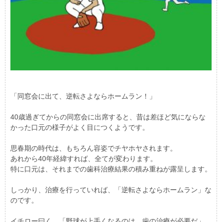
「同窓会に出て、逆転さよならホームラン！」
40歳過ぎてからの同窓会に出席すると、昔は差ほど気にならな
かった口元の様子がよく目につくようです。
思春期の時代は、もちろん容姿でチヤホヤされます。
あれから40年経緯すれば、全てが変わります。
特に口元は、それまでの歯科治療結果の積み重ねが露呈します。
しっかり、治療を行っていれば、「逆転さよならホームラン」な
のです。
イチロー曰く、「野球が上手くなるのは、歯の治療が必要だ」。