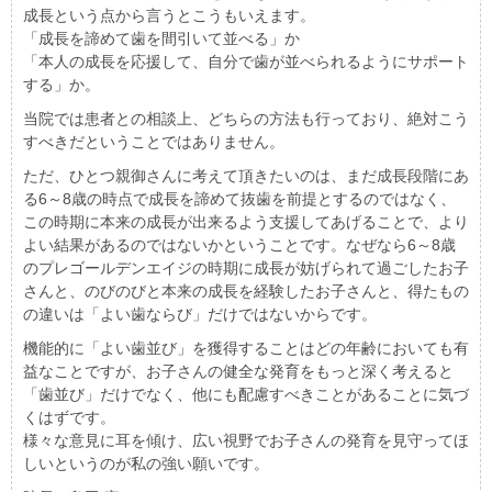
成長という点から言うとこうもいえます。
「成長を諦めて歯を間引いて並べる」か
「本人の成長を応援して、自分で歯が並べられるようにサポート
する」か。
当院では患者との相談上、どちらの方法も行っており、絶対こう
すべきだということではありません。
ただ、ひとつ親御さんに考えて頂きたいのは、まだ成長段階にあ
る6～8歳の時点で成長を諦めて抜歯を前提とするのではなく、
この時期に本来の成長が出来るよう支援してあげることで、より
よい結果があるのではないかということです。なぜなら6～8歳
のプレゴールデンエイジの時期に成長が妨げられて過ごしたお子
さんと、のびのびと本来の成長を経験したお子さんと、得たもの
の違いは「よい歯ならび」だけではないからです。
機能的に「よい歯並び」を獲得することはどの年齢においても有
益なことですが、お子さんの健全な発育をもっと深く考えると
「歯並び」だけでなく、他にも配慮すべきことがあることに気づ
くはずです。
様々な意見に耳を傾け、広い視野でお子さんの発育を見守ってほ
しいというのが私の強い願いです。