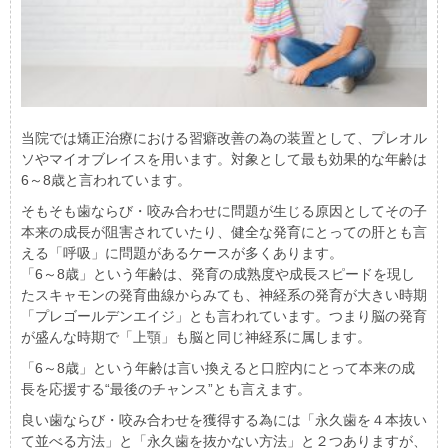
当院では矯正治療における習癖改善の為の装置として、プレオル
ソやマイオブレイスを用います。対象として最も効果的な年齢は
6～8歳と言われています。
そもそも歯ならび・咬み合わせに問題が生じる原因としてその子
本来の成長が阻害されていたり、健全な発育にとっての肝とも言
える「呼吸」に問題があるケースが多くあります。
「6～8歳」という年齢は、発育の成熟度や成長スピードを現し
たスキャモンの発育曲線からみても、神経系の発育が大きい時期
「プレゴールデンエイジ」とも言われています。つまり脳の発育
が盛んな時期で「上顎」も脳と同じ神経系に属します。
「6～8歳」という年齢は言い換えると口腔内にとって本来の成
長を応援する“最後のチャンス”とも言えます。
良い歯ならび・咬み合わせを獲得する為には「永久歯を４本抜い
て並べる方法」と「永久歯を抜かない方法」と２つありますが、