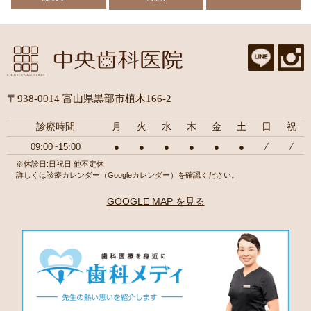
〒938-0014 富山県黒部市植木166-2
診療時間
月
火
水
木
金
土
日
祝
09:00~15:00
●
●
●
●
●
●
⁄
⁄
※休診日:日祝日 他不定休
詳しくは診療カレンダー（Googleカレンダー）を確認ください。
GOOGLE MAP を見る