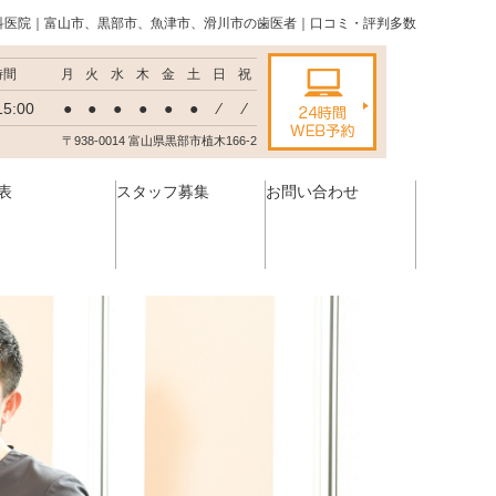
科医院｜富山市、黒部市、魚津市、滑川市の歯医者｜口コミ・評判多数
時間
月
火
水
木
金
土
日
祝
15:00
●
●
●
●
●
●
⁄
⁄
〒938-0014 富山県黒部市植木166-2
表
スタッフ募集
お問い合わせ