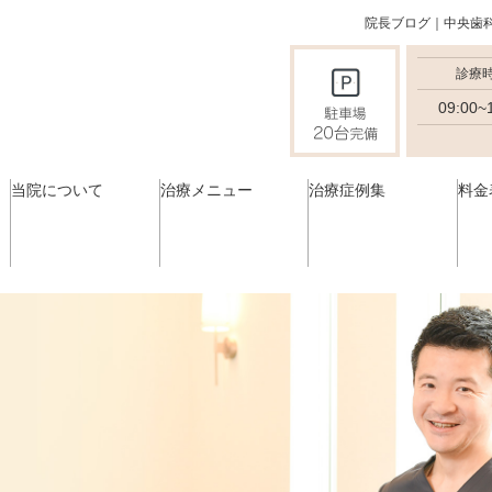
院長ブログ｜中央歯
診療
09:00~
当院について
治療メニュー
治療症例集
料金