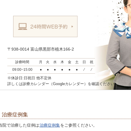
〒938-0014 富山県黒部市植木166-2
診療時間
月
火
水
木
金
土
日
祝
09:00~15:00
●
●
●
●
●
●
⁄
⁄
※休診日:日祝日 他不定休
詳しくは診療カレンダー（Googleカレンダー）を確認ください。
治療症例集
当院で治療した症例は
治療症例集
をご参照ください。