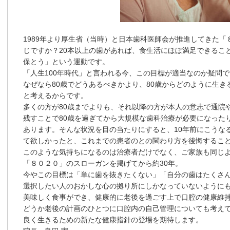
1989年より厚生省（当時）と日本歯科医師会が推進してきた
じですか？20本以上の歯があれば、食生活にほぼ満足できること
保とう」という運動です。
「人生100年時代」と言われる今、この目標が適当なのか疑問
なぜなら80歳でどうあるべきかより、80歳からどのように生
と考えるからです。
多くの方が80歳までよりも、それ以降の方が本人の意志で通院
残すことで80歳を過ぎてから大規模な歯科治療が必要になった
あります。そんな状況を目の当たりにすると、10年前にこうな
て欲しかったと、これまでの患者のとの関わり方を後悔するこ
このような気持ちになるのは治療者だけでなく、ご家族も同じ
「８０２０」のスローガンを掲げてから約30年。
今やこの目標は「単に歯を抜きたくない」「自分の歯はたくさ
選択したい人のおかしな心の拠り所にしかなっていないように
美味しく食事ができ、健康的に老後を過ごす上で口腔の健康維
どうか老後の計画のひとつに口腔内の自己管理についても考えて
良く生きるための新たな健康指針の登場を期待します。