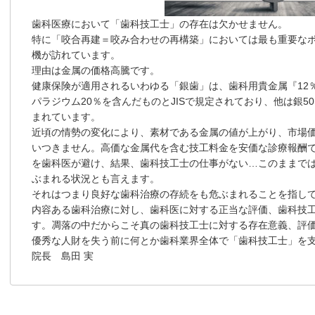
歯科医療において「歯科技工士」の存在は欠かせません。
特に「咬合再建＝咬み合わせの再構築」においては最も重要な
機が訪れています。
理由は金属の価格高騰です。
健康保険が適用されるいわゆる「銀歯」は、歯科用貴金属『12
パラジウム20％を含んだものとJISで規定されており、他は銀5
まれています。
近頃の情勢の変化により、素材である金属の値が上がり、市場
いつきません。高価な金属代を含む技工料金を安価な診療報酬
を歯科医が避け、結果、歯科技工士の仕事がない…このままで
ぶまれる状況とも言えます。
それはつまり良好な歯科治療の存続をも危ぶまれることを指し
内容ある歯科治療に対し、歯科医に対する正当な評価、歯科技
す。凋落の中だからこそ真の歯科技工士に対する存在意義、評
優秀な人財を失う前に何とか歯科業界全体で「歯科技工士」を
院長 島田 実