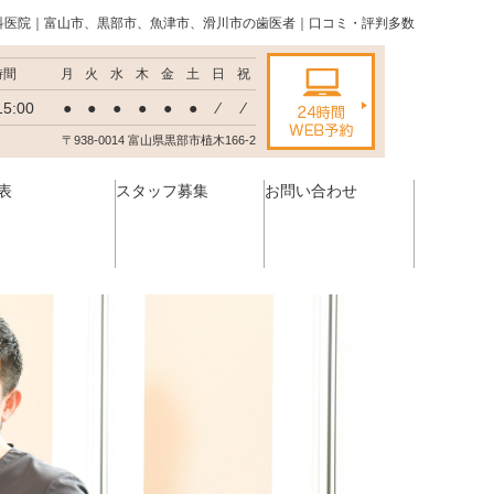
科医院｜富山市、黒部市、魚津市、滑川市の歯医者｜口コミ・評判多数
時間
月
火
水
木
金
土
日
祝
15:00
●
●
●
●
●
●
⁄
⁄
〒938-0014 富山県黒部市植木166-2
表
スタッフ募集
お問い合わせ