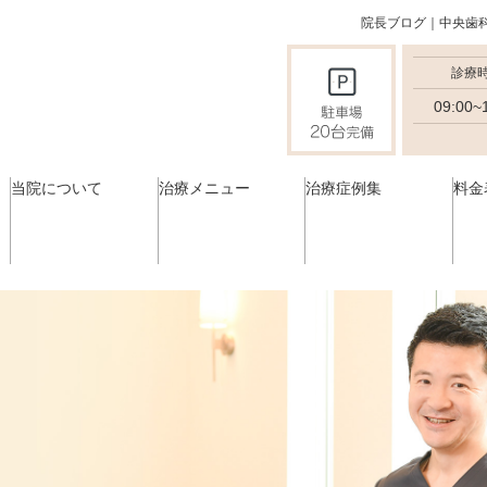
院長ブログ｜中央歯
診療
09:00~
当院について
治療メニュー
治療症例集
料金