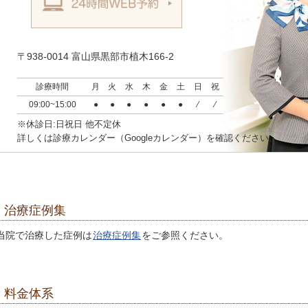
〒938-0014 富山県黒部市植木166-2
診療時間
月
火
水
木
金
土
日
祝
09:00~15:00
●
●
●
●
●
●
⁄
⁄
※休診日:日祝日 他不定休
詳しくは診療カレンダー（Googleカレンダー）を確認ください。
治療症例集
当院で治療した症例は
治療症例集
をご参照ください。
料金体系