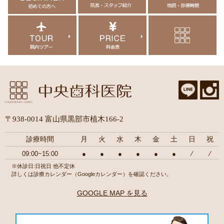
〒938-0014 富山県黒部市植木166-2
診療時間
月
火
水
木
金
土
日
祝
09:00~15:00
●
●
●
●
●
●
⁄
⁄
※休診日:日祝日 他不定休
詳しくは診療カレンダー（Googleカレンダー）を確認ください。
GOOGLE MAP を見る