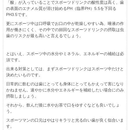
「酸」が入っていることでスポーツドリンクの酸性度は高く、歯
の表面のエナメル質が溶け始めるPH（臨界PH）5.5を下回る
PH3.5です。
更にスポーツ中は口呼吸でお口の中が乾燥しやすい為、唾液の作
用が働きにくく、その中での頻回なスポーツドリンクの摂取は虫
歯のリスクが最も高いと言えるでしょう。
とはいえ、スポーツ中の水分やミネラル、エネルギーの補給は必
須です。
出来る対策としては、まずスポーツドリンクはスポーツ中だけと
決めたいものです。
日常的に飲むのは歯にとっても身体にとってもかえって害になり
かねません。速やかに水分やエネルギーを補給したい場合にのみ
摂取しましょう。
それから、飲んだ後に水やお茶で口をゆすぐなども良いでしょ
う。
スポーツマンの口元はやはりキラリと光る白い歯が良く似合いま
す。