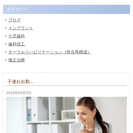
カテゴリー
ブログ
インプラント
小児歯科
歯科技工
オーラルリハビリテーション（咬合再構成）
矯正治療
子連れ出勤…
2019年03月5日