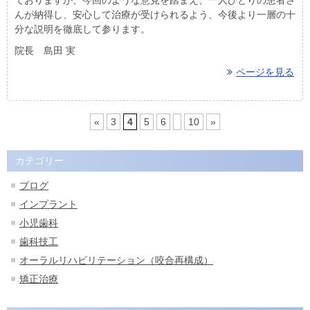
んが納得し、安心して治療が受けられるよう、今後より一層の十
分な説明を徹底して参ります。
院長 島田 実
ページを見る
«
3
4
5
6
10
»
カテゴリー
ブログ
インプラント
小児歯科
歯科技工
オーラルリハビリテーション（咬合再構成）
矯正治療