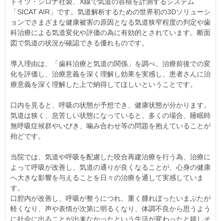
ドイツ・シロナ社製、X線で気道の容積を計測するシステム
「SICAT AIR」です。気道解析するための世界初の3Dソリューシ
ョンでさまざまな健康被害の原因となる気道狭窄程度の判定や歯
科治療による気道変化や評価の為に有効的とされています。断面
図で気道の状況が確認できる優れものです。
導入理由は、「歯科治療と気道の関係」を調べ、治療前後での変
化を評価し、治療意義を深く理解し効果を実感し、患者さんに治
療意義を深く理解した上で納得してほしいということです。
口内を見ると、呼吸の状態が予想でき、健康状態が分かります。
気道は狭く、息苦しい状態になっていると、多くの場合、睡眠時
無呼吸症候群やいびき、噛み合わせ等の問題を抱えていることが
殆どです。
当院では、気道や呼吸を配慮した咬合再建治療を行う為、治療に
よって呼吸が改善し、気道の通りが良くなることが、心身の健康
へ大きな影響を与えることを日々の治療を通して実感していま
す。
口腔内が改善し、呼吸が整うにつれ、重く腫れぼったいまぶたが
軽くなり、声や表情が次第に明るくなり、体調不良から思うよう
に社会に出ることが出来なかったという生活が変わったと嬉しそ