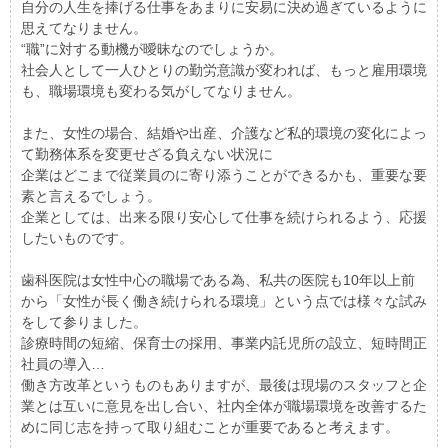
自分の人生を捧げる仕事をあまりに安易に決め過ぎているように
思えてなりません。
“職”に対する動機が曖昧なのでしょうか。
社会人として一人ひとりの勤労意識が変われば、もっと雇用環境
も、職場環境も変わる気がしてなりません。
また、女性の場合、結婚や出産、介護など私的環境の変化によっ
て勤務体系を変更せざる負えない状況に
企業はどこまで従業員のに寄り添うことができるかも、重要な要
素と言えるでしょう。
企業としては、出来る限り安心して仕事を続けられるよう、応援
したいものです。
歯科医院は女性中心の職場である為、私共の医院も10年以上前
から「女性が長く働き続けられる環境」という点では様々な試み
をして参りました。
診療時間の短縮、保育士の採用、事業内託児所の設立、短時間正
社員の導入…
働き方改革というものもありますが、最後は現場のスタッフと企
業とは互いに意見を出し合い、社内全体が職場環境を改善するた
めに同じ志を持って取り組むことが重要であると考えます。