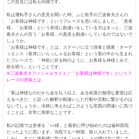
この意見には私も同感です。
私は運転手さんの意見を聞いた時、ふと歌手の三波春夫さんの
「お客様は神様です」というフレーズを思い出しました。「患者
様」「お客様」という表現に勘違いをしている方はきっと、三波
春夫さんの言う「お客様」の真意も勘違いしているのではないで
しょうか。
「お客様は神様です」とは、ステージに立つ演者と聴衆・オーデ
ィエンス（客席にいらっしゃるお客様）という形の中から生まれ
たフレーズで、「神前に祈る時のように、お客様を神様とみて、
歌を唄う」ということです。
※三波春夫オフィシャルサイト／『お客様は神様です』というフ
レーズの意味とは
「客は神様なのだから金を払う以上、ある程度の無理な要望は応
えるべきだ」と誤った解釈が勘違いした行動や言動に繋がるのは
ないでしょうか。冷静に考えればこのような意図の間違いに気づ
くことは、非常に簡単なことです。
私の記憶では患者を「○○様」と最初に呼び始めたのは歯科医院
だったように思います。当院でも一時期、取り入れていました。
しかし、すぐに違和感に気づき「○○さん」との呼び方に戻して