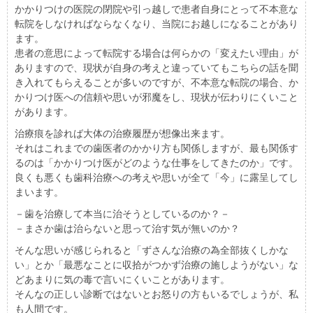
かかりつけの医院の閉院や引っ越しで患者自身にとって不本意な
転院をしなければならなくなり、当院にお越しになることがあり
ます。
患者の意思によって転院する場合は何らかの「変えたい理由」が
ありますので、現状が自身の考えと違っていてもこちらの話を聞
き入れてもらえることが多いのですが、不本意な転院の場合、か
かりつけ医への信頼や思いが邪魔をし、現状が伝わりにくいこと
があります。
治療痕を診れば大体の治療履歴が想像出来ます。
それはこれまでの歯医者のかかり方も関係しますが、最も関係す
るのは「かかりつけ医がどのような仕事をしてきたのか」です。
良くも悪くも歯科治療への考えや思いが全て「今」に露呈してし
まいます。
－歯を治療して本当に治そうとしているのか？－
－まさか歯は治らないと思って治す気が無いのか？
そんな思いが感じられると「ずさんな治療の為全部抜くしかな
い」とか「最悪なことに収拾がつかず治療の施しようがない」な
どあまりに気の毒で言いにくいことがあります。
そんなの正しい診断ではないとお怒りの方もいるでしょうが、私
も人間です。