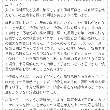
故でしょう。
多くの歯科医院が安易に治療しすぎる歯科医側と、歯科治療を軽
んじている患者側と両方に問題があるように思います。
歯科治療においても、身体の治療においても、やり直しがきかな
いことが多く、治療の考え方、治療の方法も様々です。その為、
初診時は、応急処置に絡め問題に至った原因と対策、治療方法を
提案するための検査を行います。その問題とは「歯が抜けた」等
の重大な内容はもちろん、「つめものがとれた」といった一見、
簡単な問題であっても同じです。お互いに無駄が多い、安易で無
意味な治療をはすべきではないと考えるからです。また、これま
で受けてこられた歯科治療と、私共の治療の考え方が大きく異な
る場合、十分理解した上で治療して頂きたいという思いから、慎
重な判断をお願いすることがあります。
治療痕を見れば、これまでどのように歯科治療と向き合ってこら
れたかは一目瞭然です。まず、治療を進める前に説明の機会や時
間を確保し、十分な理解の上、治療の意志を確認出来るまでやり
直しがきかない治療は行いません。
なるべく、このような誤解がないよう、医院全体で定期的にカン
ファレンスを行い、患者さんの立場を考えた上での対応を検討し
ておりますが、今回のような意見を踏まえ、一人ひとりの患者さ