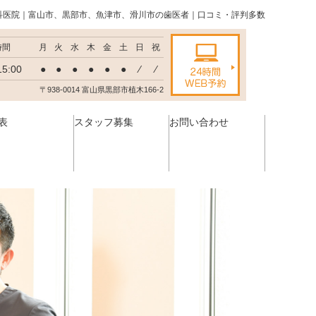
科医院｜富山市、黒部市、魚津市、滑川市の歯医者｜口コミ・評判多数
時間
月
火
水
木
金
土
日
祝
15:00
●
●
●
●
●
●
⁄
⁄
〒938-0014 富山県黒部市植木166-2
表
スタッフ募集
お問い合わせ