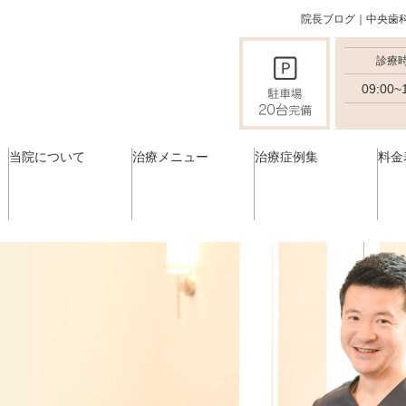
院長ブログ｜中央歯
診療
09:00~
当院について
治療メニュー
治療症例集
料金